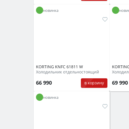
новинка
нови
KORTING KNFC 61811 W
KORTING
Холодильник отдельностоящий
Холодил
66 990
69 99
в корзину
новинка