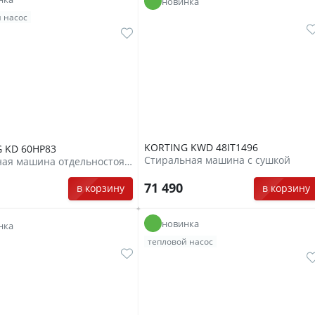
новинка
 насос
KORTING KWD 48IT1496
 KD 60HP83
Стиральная машина с сушкой
Сушильная машина отдельностоящая
71 490
0
в корзину
в корзину
новинка
нка
тепловой насос