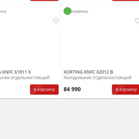
нка
новинка
 KNFC 61811 X
KORTING KNFC 62012 B
ьник отдельностоящий
Холодильник отдельностоящий
0
84 990
в корзину
в корзину