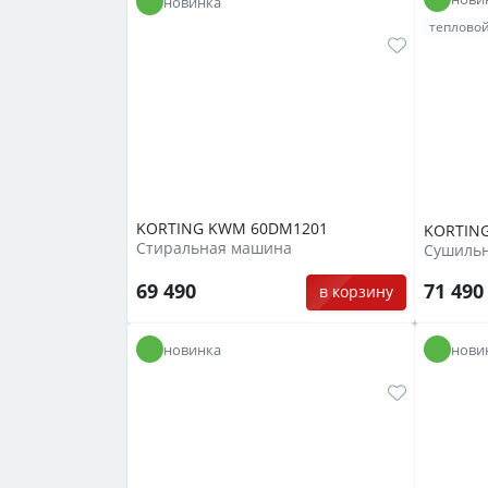
новинка
тепловой
KORTING KWM 60DM1201
KORTING
Стиральная машина
69 490
71 49
в корзину
новинка
нови