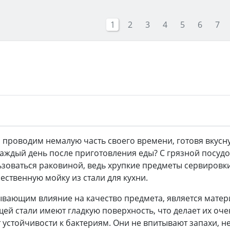
1
2
3
4
5
6
7
ы проводим немалую часть своего времени, готовя вкусну
 каждый день после приготовления еды? С грязной посу
зоваться раковиной, ведь хрупкие предметы сервировк
ственную мойку из стали для кухни.
вающим влияние на качество предмета, является матер
ей стали имеют гладкую поверхность, что делает их оч
устойчивости к бактериям. Они не впитывают запахи, не