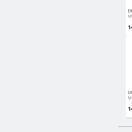
E
М
1
O
М
1