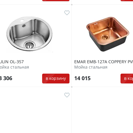
ULIN OL-357
EMAR EMB-127A COPPERY PV
ойка стальная
Мойка стальная
3 306
14 015
в корзину
в к