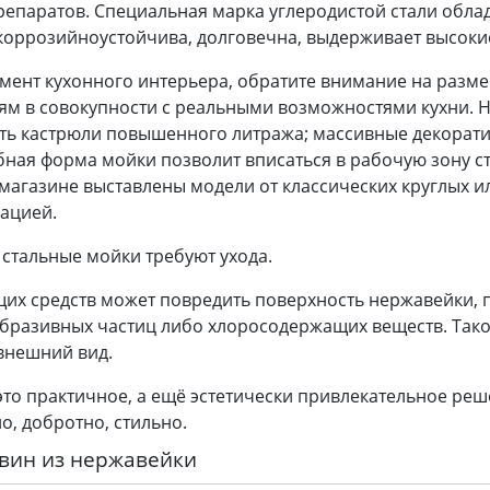
паратов. Специальная марка углеродистой стали обла
коррозийноустойчива, долговечна, выдерживает высокие
емент кухонного интерьера, обратите внимание на разм
ям в совокупности с реальными возможностями кухни. 
ить кастрюли повышенного литража; массивные декорат
обная форма мойки позволит вписаться в рабочую зону 
-магазине выставлены модели от классических круглых 
ацией.
стальные мойки требуют ухода.
их средств может повредить поверхность нержавейки, п
бразивных частиц либо хлоросодержащих веществ. Так
внешний вид.
то практичное, а ещё эстетически привлекательное реш
о, добротно, стильно.
вин из нержавейки