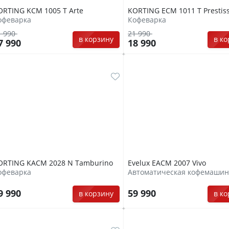
ORTING KCM 1005 T Arte
KORTING ECM 1011 T Prestis
офеварка
Кофеварка
1 990
21 990
в корзину
в к
7 990
18 990
ORTING KACM 2028 N Tamburino
Evelux EACM 2007 Vivo
офеварка
Автоматическая кофемашин
9 990
59 990
в корзину
в к