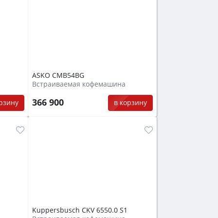
ASKO CMB54BG
Встраиваемая кофемашина
366 900
орзину
в корзину
Kuppersbusch CKV 6550.0 S1