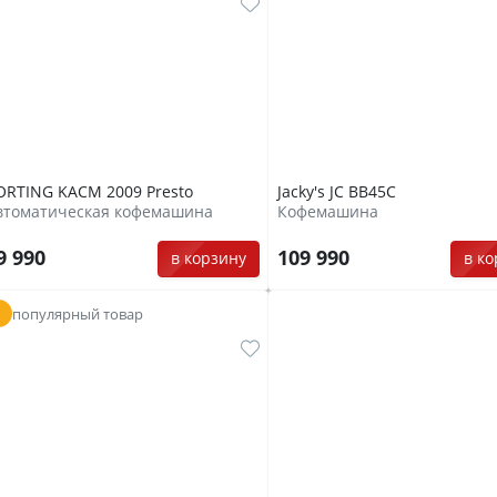
ORTING KACM 2009 Presto
Jacky's JC BB45C
втоматическая кофемашина
Кофемашина
9 990
109 990
в корзину
в к
популярный товар