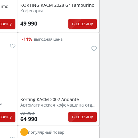
KORTING KACM 2028 Gr Tamburino
simo
Кофеварка
49 990
в корзину
орзину
-11%
выгодная цена
Korting KACM 2002 Andante
а
Автоматическая кофемашина отдельностоящая
72 990
орзину
в корзину
64 990
популярный товар