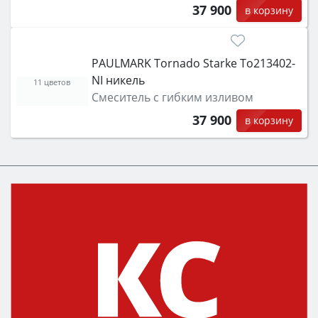
37 900
в корзину
PAULMARK Tornado Starke To213402-
NI никель
11 цветов
Смеситель с гибким изливом
37 900
в корзину