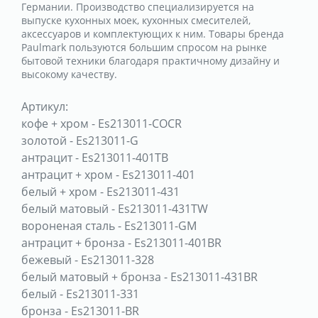
Германии. Производство специализируется на
выпуске кухонных моек, кухонных смесителей,
аксессуаров и комплектующих к ним. Товары бренда
Paulmark пользуются большим спросом на рынке
бытовой техники благодаря практичному дизайну и
высокому качеству.
Артикул:
кофе + хром
-
Es213011-COCR
золотой
-
Es213011-G
антрацит
-
Es213011-401TB
антрацит + хром
-
Es213011-401
белый + хром
-
Es213011-431
белый матовый
-
Es213011-431TW
вороненая сталь
-
Es213011-GM
антрацит + бронза
-
Es213011-401BR
бежевый
-
Es213011-328
белый матовый + бронза
-
Es213011-431BR
белый
-
Es213011-331
бронза
-
Es213011-BR