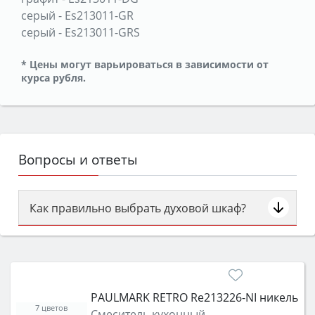
серый
-
Es213011-GR
серый
-
Es213011-GRS
* Цены могут варьироваться в зависимости от
курса рубля.
Вопросы и ответы
Как правильно выбрать духовой шкаф?
Сначала определитесь с типом (газовый или
электрический) и габаритами под вашу нишу,
затем смотрите на объём 50–70 л для семьи,
класс энергопотребления не ниже A и нужные
PAULMARK RETRO Re213226-NI никель
функции (конвекция, гриль, самоочистка,
7 цветов
Смеситель кухонный