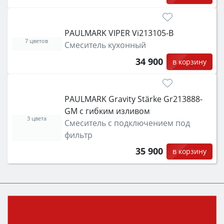
PAULMARK VIPER Vi213105-B
7 цветов
Смеситель кухонный
34 900
в корзину
PAULMARK Gravity Stärke Gr213888-
GM с гибким изливом
3 цвета
Смеситель с подключением под
фильтр
35 900
в корзину