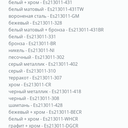
белый + хром
-
Es213011-431
белый матовый
-
Es213011-431TW
вороненая сталь
-
Es213011-GM
бежевый
-
Es213011-328
белый матовый + бронза
-
Es213011-431BR
белый
-
Es213011-331
бронза
-
Es213011-BR
никель
-
Es213011-NI
песочный
-
Es213011-302
серый металлик
-
Es213011-402
серый
-
Es213011-310
терракот
-
Es213011-307
хром
-
Es213011-CR
черный металлик
-
Es213011-418
черный
-
Es213011-308
шампань
-
Es213011-428
бежевый + хром
-
Es213011-BECR
белый + хром
-
Es213011-WHCR
графит + хром
-
Es213011-DGCR