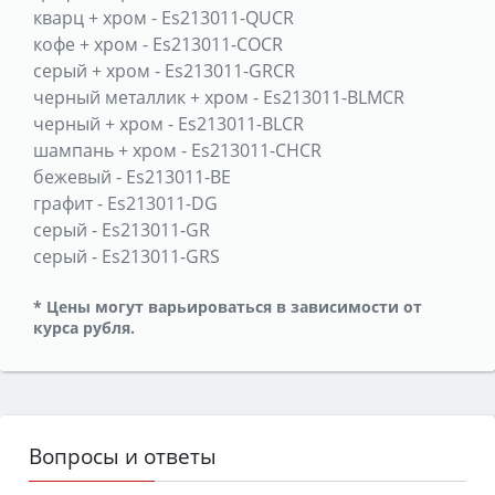
кварц + хром
-
Es213011-QUCR
кофе + хром
-
Es213011-COCR
серый + хром
-
Es213011-GRCR
черный металлик + хром
-
Es213011-BLMCR
черный + хром
-
Es213011-BLCR
шампань + хром
-
Es213011-CHCR
бежевый
-
Es213011-BE
графит
-
Es213011-DG
серый
-
Es213011-GR
серый
-
Es213011-GRS
* Цены могут варьироваться в зависимости от
курса рубля.
Вопросы и ответы