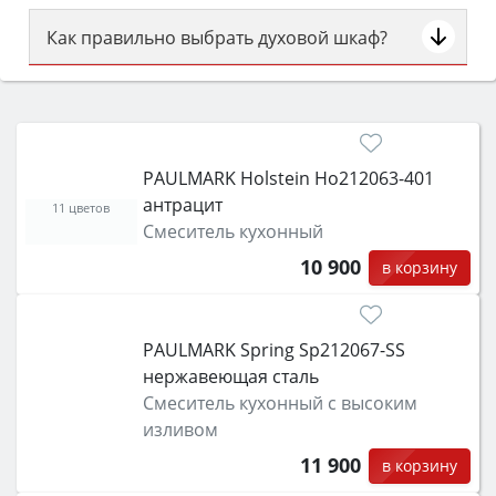
Как правильно выбрать духовой шкаф?
Сначала определитесь с типом (газовый или
электрический) и габаритами под вашу нишу,
затем смотрите на объём 50–70 л для семьи,
класс энергопотребления не ниже A и нужные
PAULMARK Holstein Ho212063-401
функции (конвекция, гриль, самоочистка,
антрацит
защита от детей).
11 цветов
Смеситель кухонный
10 900
в корзину
PAULMARK Spring Sp212067-SS
нержавеющая сталь
Смеситель кухонный с высоким
изливом
11 900
в корзину