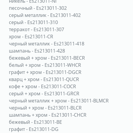
никель
-
Es213011-NI
песочный
-
Es213011-302
серый металлик
-
Es213011-402
серый
-
Es213011-310
терракот
-
Es213011-307
хром
-
Es213011-CR
черный металлик
-
Es213011-418
шампань
-
Es213011-428
бежевый + хром
-
Es213011-BECR
белый + хром
-
Es213011-WHCR
графит + хром
-
Es213011-DGCR
кварц + хром
-
Es213011-QUCR
кофе + хром
-
Es213011-COCR
серый + хром
-
Es213011-GRCR
черный металлик + хром
-
Es213011-BLMCR
черный + хром
-
Es213011-BLCR
шампань + хром
-
Es213011-CHCR
бежевый
-
Es213011-BE
графит
-
Es213011-DG