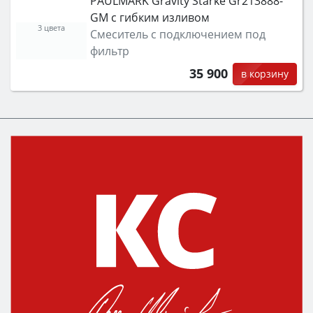
PAULMARK Gravity Stärke Gr213888-
GM с гибким изливом
3 цвета
Смеситель с подключением под
фильтр
35 900
в корзину