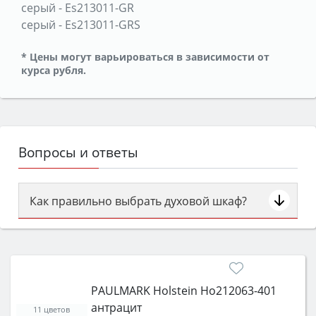
серый
-
Es213011-GR
серый
-
Es213011-GRS
* Цены могут варьироваться в зависимости от
курса рубля.
Вопросы и ответы
Как правильно выбрать духовой шкаф?
Сначала определитесь с типом (газовый или
электрический) и габаритами под вашу нишу,
затем смотрите на объём 50–70 л для семьи,
класс энергопотребления не ниже A и нужные
PAULMARK Holstein Ho212063-401
функции (конвекция, гриль, самоочистка,
антрацит
защита от детей).
11 цветов