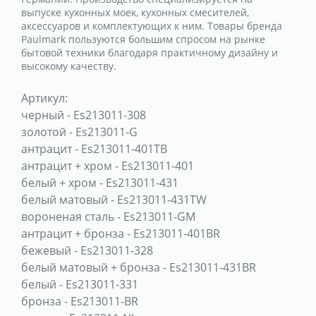
выпуске кухонных моек, кухонных смесителей,
аксессуаров и комплектующих к ним. Товары бренда
Paulmark пользуются большим спросом на рынке
бытовой техники благодаря практичному дизайну и
высокому качеству.
Артикул:
черный
-
Es213011-308
золотой
-
Es213011-G
антрацит
-
Es213011-401TB
антрацит + хром
-
Es213011-401
белый + хром
-
Es213011-431
белый матовый
-
Es213011-431TW
вороненая сталь
-
Es213011-GM
антрацит + бронза
-
Es213011-401BR
бежевый
-
Es213011-328
белый матовый + бронза
-
Es213011-431BR
белый
-
Es213011-331
бронза
-
Es213011-BR