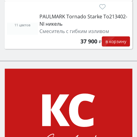
PAULMARK Tornado Starke To213402-
NI никель
11 цветов
Смеситель с гибким изливом
37 900
в корзину