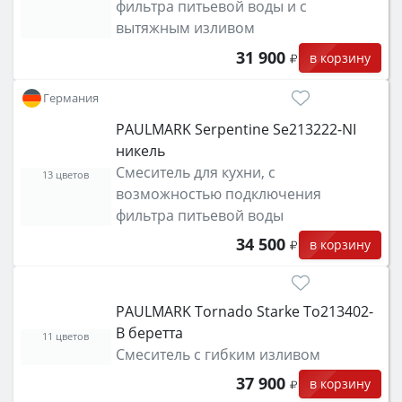
фильтра питьевой воды и с
вытяжным изливом
31 900
в корзину
Германия
PAULMARK Serpentine Se213222-NI
никель
Смеситель для кухни, с
13 цветов
возможностью подключения
фильтра питьевой воды
34 500
в корзину
PAULMARK Tornado Starke To213402-
B беретта
11 цветов
Смеситель с гибким изливом
37 900
в корзину