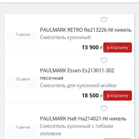
Сначала определитесь с типом (газовый или
электрический) и габаритами под вашу нишу,
затем смотрите на объём 50–70 л для семьи,
класс энергопотребления не ниже A и нужные
PAULMARK RETRO Re213226-NI никель
функции (конвекция, гриль, самоочистка,
7 цветов
Смеситель кухонный
защита от детей).
13 900
в корзину
PAULMARK Essen Es213011-302
песочная
33 цвета
Смеситель для кухонной мойки
18 500
в корзину
PAULMARK Halt Ha214021-NI никель
Смеситель кухонный с гибким
7 цветов
изливом