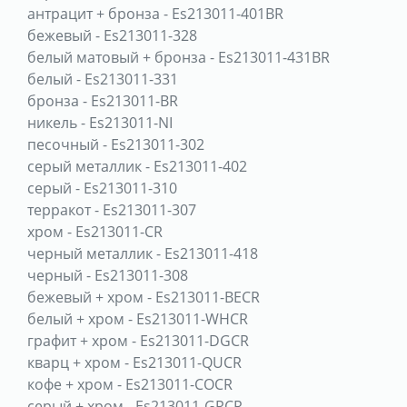
антрацит + бронза
-
Es213011-401BR
бежевый
-
Es213011-328
белый матовый + бронза
-
Es213011-431BR
белый
-
Es213011-331
бронза
-
Es213011-BR
никель
-
Es213011-NI
песочный
-
Es213011-302
серый металлик
-
Es213011-402
серый
-
Es213011-310
терракот
-
Es213011-307
хром
-
Es213011-CR
черный металлик
-
Es213011-418
черный
-
Es213011-308
бежевый + хром
-
Es213011-BECR
белый + хром
-
Es213011-WHCR
графит + хром
-
Es213011-DGCR
кварц + хром
-
Es213011-QUCR
кофе + хром
-
Es213011-COCR
серый + хром
-
Es213011-GRCR