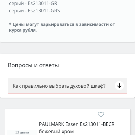
серый
-
Es213011-GR
серый
-
Es213011-GRS
* Цены могут варьироваться в зависимости от
курса рубля.
Вопросы и ответы
Как правильно выбрать духовой шкаф?
Сначала определитесь с типом (газовый или
электрический) и габаритами под вашу нишу,
затем смотрите на объём 50–70 л для семьи,
класс энергопотребления не ниже A и нужные
PAULMARK Essen Es213011-BECR
функции (конвекция, гриль, самоочистка,
бежевый-хром
защита от детей).
33 цвета