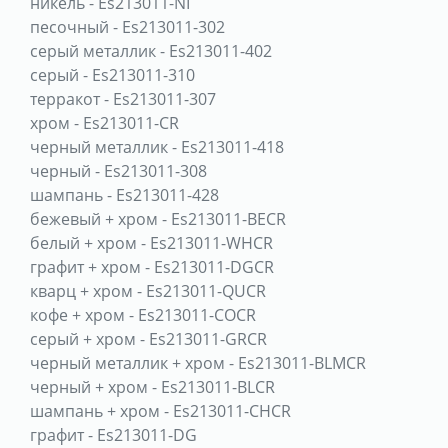
никель
-
Es213011-NI
песочный
-
Es213011-302
серый металлик
-
Es213011-402
серый
-
Es213011-310
терракот
-
Es213011-307
хром
-
Es213011-CR
черный металлик
-
Es213011-418
черный
-
Es213011-308
шампань
-
Es213011-428
бежевый + хром
-
Es213011-BECR
белый + хром
-
Es213011-WHCR
графит + хром
-
Es213011-DGCR
кварц + хром
-
Es213011-QUCR
кофе + хром
-
Es213011-COCR
серый + хром
-
Es213011-GRCR
черный металлик + хром
-
Es213011-BLMCR
черный + хром
-
Es213011-BLCR
шампань + хром
-
Es213011-CHCR
графит
-
Es213011-DG