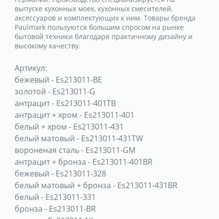
выпуске кухонных моек, кухонных смесителей,
аксессуаров и комплектующих к ним. Товары бренда
Paulmark пользуются большим спросом на рынке
бытовой техники благодаря практичному дизайну и
высокому качеству.
Артикул:
бежевый
-
Es213011-BE
золотой
-
Es213011-G
антрацит
-
Es213011-401TB
антрацит + хром
-
Es213011-401
белый + хром
-
Es213011-431
белый матовый
-
Es213011-431TW
вороненая сталь
-
Es213011-GM
антрацит + бронза
-
Es213011-401BR
бежевый
-
Es213011-328
белый матовый + бронза
-
Es213011-431BR
белый
-
Es213011-331
бронза
-
Es213011-BR