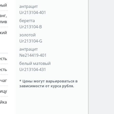
ный
антрацит
Ur213104-401
анг,
беретта
лив
Ur213104-B
кий
золотой
Ur213104-G
антрацит
Ne214419-401
есть
белый матовый
есть
Ur213104-431
чаг
* Цены могут варьироваться в
зависимости от курса рубля.
ницу
айка