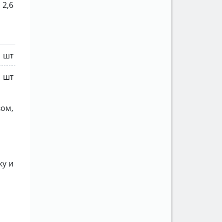
2,6
1 шт
1 шт
вом,
ку и