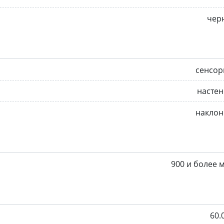
чер
сенсор
насте
наклон
900 и более 
60.