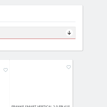
ем смотрите на объём 50–70 л для
защита от детей).
FRANKE SMART VERTICAL 2.0 FPJ 615