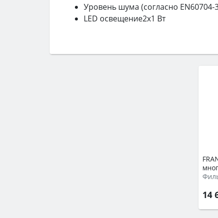
Уровень шума (согласно EN60704-3
LED освещение2х1 Вт
FRA
мно
Фил
14 