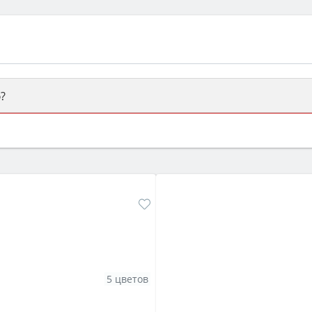
?
ый или электрический) и габаритами под вашу нишу, зат
же A и нужные функции (конвекция, гриль, самоочистка, 
5 цветов