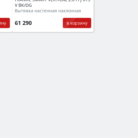
V BK/DG
Вытяжка настенная наклонная
61 290
ину
в корзину