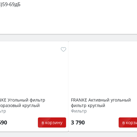
)59-69дБ
NKE Угольный фильтр
FRANKE Активный угольный
горазовый круглый
фильтр круглый
ьтр
Фильтр
690
3 790
в корзину
в корз