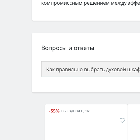
компромиссным решением между эффек
Вопросы и ответы
Как правильно выбрать духовой шкаф
Сначала определитесь с типом (газов
семьи, класс энергопотребления не ни
-55%
выгодная цена