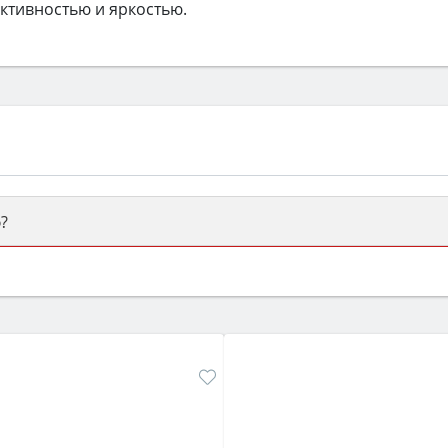
тивностью и яркостью.
?
ый или электрический) и габаритами под вашу нишу, зат
же A и нужные функции (конвекция, гриль, самоочистка, 