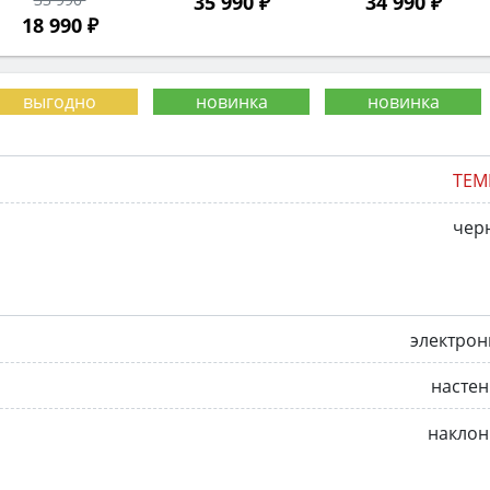
35 990 ₽
34 990 ₽
18 990 ₽
TEM
чер
электрон
насте
наклон