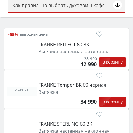
Как правильно выбрать духовой шкаф?
Сначала определитесь с типом (газовый или
электрический) и габаритами под вашу нишу,
затем смотрите на объём 50–70 л для семьи,
-55%
выгодная цена
класс энергопотребления не ниже A и нужные
FRANKE REFLECT 60 BK
функции (конвекция, гриль, самоочистка,
Вытяжка настенная наклонная
защита от детей).
28 990
в корзину
12 990
FRANKE Temper BK 60 черная
5 цветов
Вытяжка
34 990
в корзину
FRANKE STERLING 60 BK
Вытяжка настенная наклонная