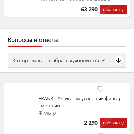
63 290
в корзину
Вопросы и ответы
Как правильно выбрать духовой шкаф?
Сначала определитесь с типом (газовый или
электрический) и габаритами под вашу нишу,
затем смотрите на объём 50–70 л для семьи,
класс энергопотребления не ниже A и нужные
FRANKE Активный угольный фильтр
функции (конвекция, гриль, самоочистка,
сменный
защита от детей).
Фильтр
2 290
в корзину