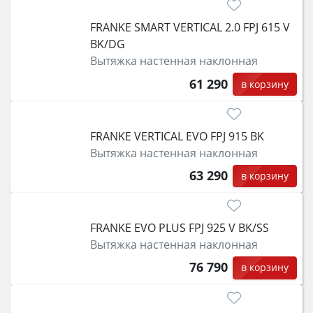
затем смотрите на объём 50–70 л для семьи,
класс энергопотребления не ниже A и нужные
FRANKE SMART VERTICAL 2.0 FPJ 615 V
функции (конвекция, гриль, самоочистка,
BK/DG
защита от детей).
Вытяжка настенная наклонная
61 290
в корзину
FRANKE VERTICAL EVO FPJ 915 BK
Вытяжка настенная наклонная
63 290
в корзину
FRANKE EVO PLUS FPJ 925 V BK/SS
Вытяжка настенная наклонная
76 790
в корзину