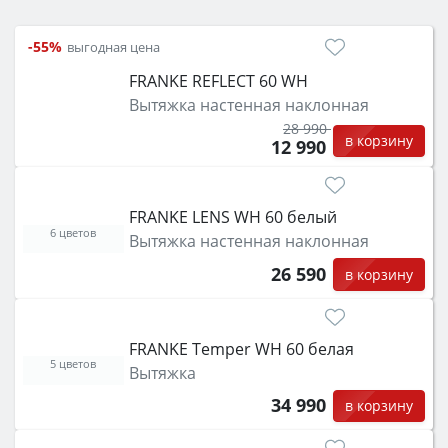
электрический) и габаритами под вашу нишу,
затем смотрите на объём 50–70 л для семьи,
-55%
выгодная цена
класс энергопотребления не ниже A и нужные
FRANKE REFLECT 60 WH
функции (конвекция, гриль, самоочистка,
Вытяжка настенная наклонная
защита от детей).
28 990
в корзину
12 990
FRANKE LENS WH 60 белый
6 цветов
Вытяжка настенная наклонная
26 590
в корзину
FRANKE Temper WH 60 белая
5 цветов
Вытяжка
34 990
в корзину