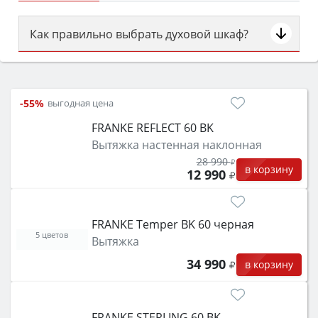
Как правильно выбрать духовой шкаф?
Сначала определитесь с типом (газовый или
электрический) и габаритами под вашу нишу,
затем смотрите на объём 50–70 л для семьи,
-55%
выгодная цена
класс энергопотребления не ниже A и нужные
FRANKE REFLECT 60 BK
функции (конвекция, гриль, самоочистка,
Вытяжка настенная наклонная
защита от детей).
28 990
в корзину
12 990
FRANKE Temper BK 60 черная
5 цветов
Вытяжка
34 990
в корзину
FRANKE STERLING 60 BK