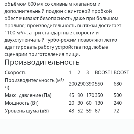
объёмом 600 мл со сливным клапаном и
дополнительный поддон с винтовой пробкой
обеспечивают безопасность даже при большом
проливе; производительность вытяжки достигает
1100 м³/ч, а три стандартные скорости и
двухступенчатый турбо-режим позволяют легко
адаптировать работу устройства под любые
сценарии приготовления пищи.
Производительность
Скорость
1
2
3
BOOST1
BOOST
Производительность (м³/
200
290
390
550
680
ч)
Макс. давление (Па)
45
90
170
350
500
Мощность (Вт)
20
30
60
130
240
Уровень шума (дБ)
43
52
59
67
72