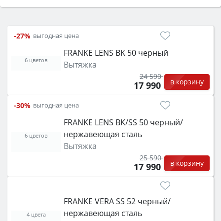
Сначала определитесь с типом (газовый или
электрический) и габаритами под вашу нишу,
затем смотрите на объём 50–70 л для семьи,
-27%
выгодная цена
класс энергопотребления не ниже A и нужные
FRANKE LENS BK 50 черный
функции (конвекция, гриль, самоочистка,
6 цветов
Вытяжка
защита от детей).
24 590
в корзину
17 990
-30%
выгодная цена
FRANKE LENS BK/SS 50 черный/
нержавеющая сталь
6 цветов
Вытяжка
25 590
в корзину
17 990
FRANKE VERA SS 52 черный/
нержавеющая сталь
4 цвета