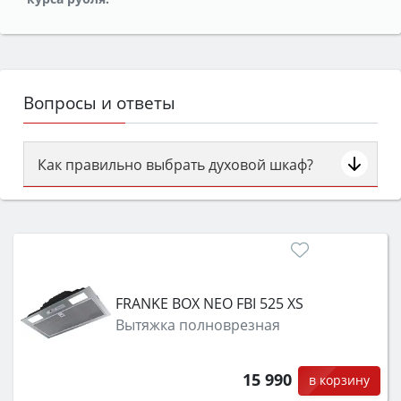
Вопросы и ответы
Как правильно выбрать духовой шкаф?
Сначала определитесь с типом (газовый или
электрический) и габаритами под вашу нишу,
затем смотрите на объём 50–70 л для семьи,
класс энергопотребления не ниже A и нужные
функции (конвекция, гриль, самоочистка,
FRANKE BOX NEO FBI 525 XS
защита от детей).
Вытяжка полноврезная
15 990
в корзину