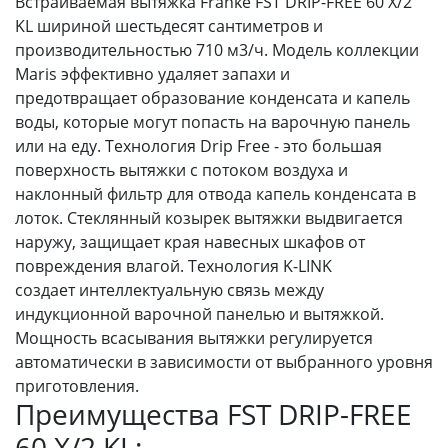
Встраиваемая вытяжка Franke FST DRIP-FREE 60 X/2
KL шириной шестьдесят сантиметров и
производительностью 710 м3/ч. Модель коллекции
Maris эффективно удаляет запахи и
предотвращает образование конденсата и капель
воды, которые могут попасть на варочную панель
или на еду. Технология Drip Free - это большая
поверхность вытяжки с потоком воздуха и
наклонный фильтр для отвода капель конденсата в
лоток. Стеклянный козырек вытяжки выдвигается
наружу, защищает края навесных шкафов от
повреждения влагой. Технология K-LINK
создает интеллектуальную связь между
индукционной варочной панелью и вытяжкой.
Мощность всасывания вытяжки регулируется
автоматически в зависимости от выбранного уровня
приготовления.
Преимущества FST DRIP-FREE
60 X/2 KL: