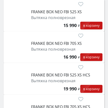
затем смотрите на объём 50–70 л для семьи,
класс энергопотребления не ниже A и нужные
FRANKE BOX NEO FBI 525 XS
функции (конвекция, гриль, самоочистка,
Вытяжка полноврезная
защита от детей).
15 990
в корзину
FRANKE BOX NEO FBI 705 XS
Вытяжка полноврезная
16 990
в корзину
FRANKE BOX NEO FBI 525 XS HCS
Вытяжка полноврезная
19 990
в корзину
FRANKE BOX NEO FBI 705 XS HCS