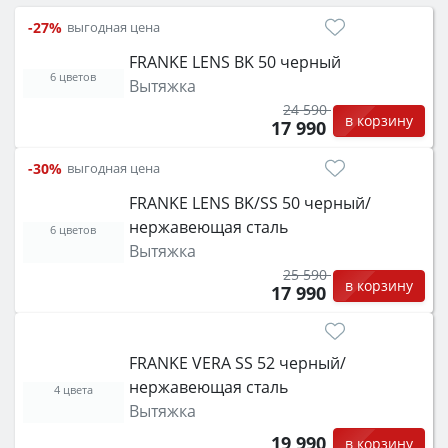
затем смотрите на объём 50–70 л для семьи,
-27%
выгодная цена
класс энергопотребления не ниже A и нужные
FRANKE LENS BK 50 черный
функции (конвекция, гриль, самоочистка,
6 цветов
Вытяжка
защита от детей).
24 590
в корзину
17 990
-30%
выгодная цена
FRANKE LENS BK/SS 50 черный/
нержавеющая сталь
6 цветов
Вытяжка
25 590
в корзину
17 990
FRANKE VERA SS 52 черный/
нержавеющая сталь
4 цвета
Вытяжка
19 990
в корзину