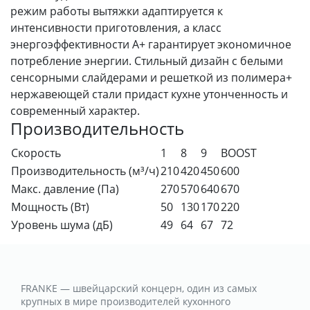
режим работы вытяжки адаптируется к
интенсивности приготовления, а класс
энергоэффективности A+ гарантирует экономичное
потребление энергии. Стильный дизайн с белыми
сенсорными слайдерами и решеткой из полимера+
нержавеющей стали придаст кухне утонченность и
современный характер.
Производительность
Скорость
1
8
9
BOOST
Производительность (м³/ч)
210
420
450
600
Макс. давление (Па)
270
570
640
670
Мощность (Вт)
50
130
170
220
Уровень шума (дБ)
49
64
67
72
FRANKE — швейцарский концерн, один из самых
крупных в мире производителей кухонного