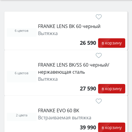
Сначала определитесь с типом (газовый или
электрический) и габаритами под вашу нишу,
затем смотрите на объём 50–70 л для семьи,
класс энергопотребления не ниже A и нужные
FRANKE LENS BK 60 черный
функции (конвекция, гриль, самоочистка,
6 цветов
Вытяжка
защита от детей).
26 590
в корзину
FRANKE LENS BK/SS 60 черный/
нержавеющая сталь
6 цветов
Вытяжка
27 590
в корзину
FRANKE EVO 60 BK
2 цвета
Встраиваемая вытяжка
39 990
в корзину