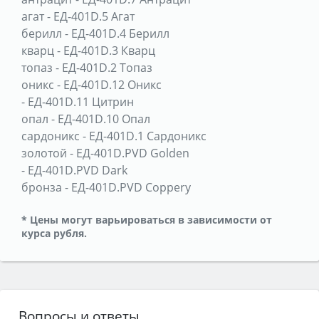
агат
-
ЕД-401D.5 Агат
берилл
-
ЕД-401D.4 Берилл
кварц
-
ЕД-401D.3 Кварц
топаз
-
ЕД-401D.2 Топаз
оникс
-
ЕД-401D.12 Оникс
-
ЕД-401D.11 Цитрин
опал
-
ЕД-401D.10 Опал
сардоникс
-
ЕД-401D.1 Сардоникс
золотой
-
ЕД-401D.PVD Golden
-
ЕД-401D.PVD Dark
бронза
-
ЕД-401D.PVD Coppery
* Цены могут варьироваться в зависимости от
курса рубля.
Вопросы и ответы