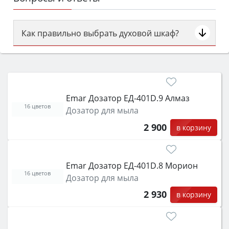
Как правильно выбрать духовой шкаф?
Сначала определитесь с типом (газовый или
электрический) и габаритами под вашу нишу,
затем смотрите на объём 50–70 л для семьи,
класс энергопотребления не ниже A и нужные
Emar Дозатор ЕД-401D.9 Алмаз
функции (конвекция, гриль, самоочистка,
16 цветов
Дозатор для мыла
защита от детей).
2 900
в корзину
Emar Дозатор ЕД-401D.8 Морион
16 цветов
Дозатор для мыла
2 930
в корзину