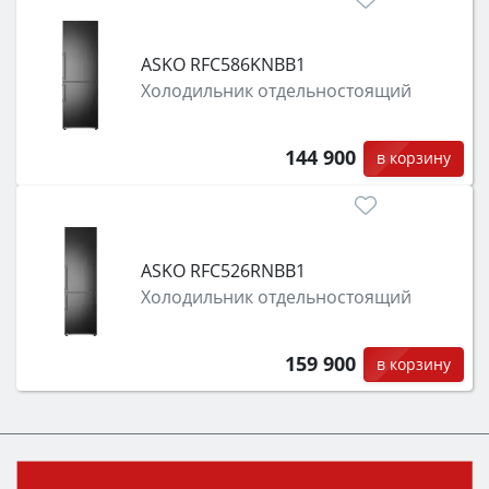
класс энергопотребления не ниже A и нужные
функции (конвекция, гриль, самоочистка,
ASKO RFC586KNBB1
защита от детей).
Холодильник отдельностоящий
144 900
в корзину
ASKO RFC526RNBB1
Холодильник отдельностоящий
159 900
в корзину