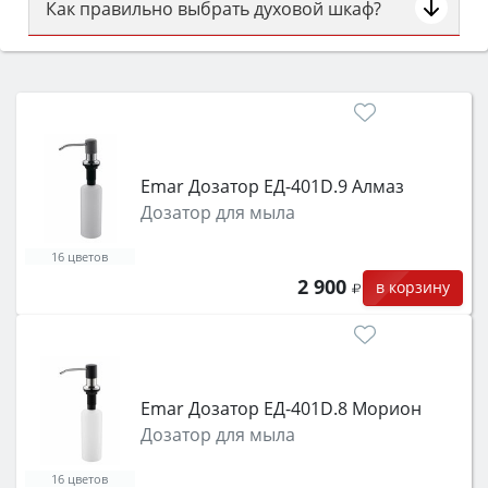
Как правильно выбрать духовой шкаф?
Сначала определитесь с типом (газовый или
электрический) и габаритами под вашу нишу,
затем смотрите на объём 50–70 л для семьи,
класс энергопотребления не ниже A и нужные
функции (конвекция, гриль, самоочистка,
защита от детей).
Emar Дозатор ЕД-401D.9 Алмаз
Дозатор для мыла
16 цветов
2 900
в корзину
Emar Дозатор ЕД-401D.8 Морион
Дозатор для мыла
16 цветов