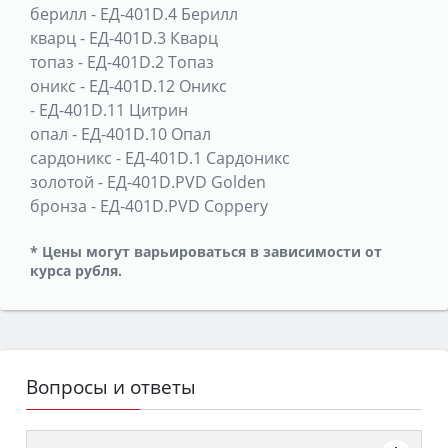
берилл
-
ЕД-401D.4 Берилл
кварц
-
ЕД-401D.3 Кварц
топаз
-
ЕД-401D.2 Топаз
оникс
-
ЕД-401D.12 Оникс
-
ЕД-401D.11 Цитрин
опал
-
ЕД-401D.10 Опал
сардоникс
-
ЕД-401D.1 Сардоникс
золотой
-
ЕД-401D.PVD Golden
бронза
-
ЕД-401D.PVD Coppery
* Цены могут варьироваться в зависимости от
курса рубля.
Вопросы и ответы