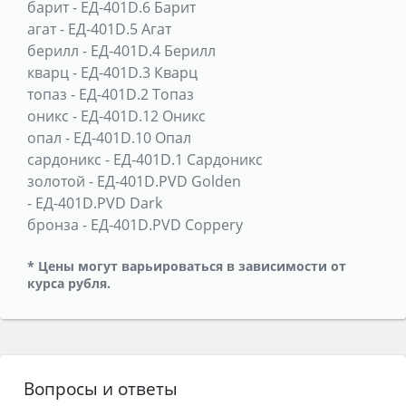
барит
-
ЕД-401D.6 Барит
агат
-
ЕД-401D.5 Агат
берилл
-
ЕД-401D.4 Берилл
кварц
-
ЕД-401D.3 Кварц
топаз
-
ЕД-401D.2 Топаз
оникс
-
ЕД-401D.12 Оникс
опал
-
ЕД-401D.10 Опал
сардоникс
-
ЕД-401D.1 Сардоникс
золотой
-
ЕД-401D.PVD Golden
-
ЕД-401D.PVD Dark
бронза
-
ЕД-401D.PVD Coppery
* Цены могут варьироваться в зависимости от
курса рубля.
Вопросы и ответы