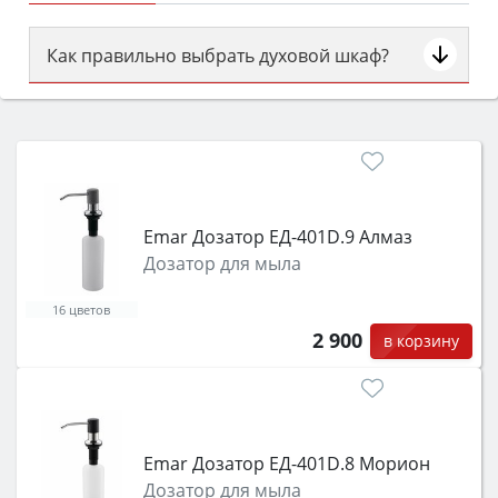
Как правильно выбрать духовой шкаф?
Сначала определитесь с типом (газовый или
электрический) и габаритами под вашу нишу,
затем смотрите на объём 50–70 л для семьи,
класс энергопотребления не ниже A и нужные
функции (конвекция, гриль, самоочистка,
защита от детей).
Emar Дозатор ЕД-401D.9 Алмаз
Дозатор для мыла
16 цветов
2 900
в корзину
Emar Дозатор ЕД-401D.8 Морион
Дозатор для мыла