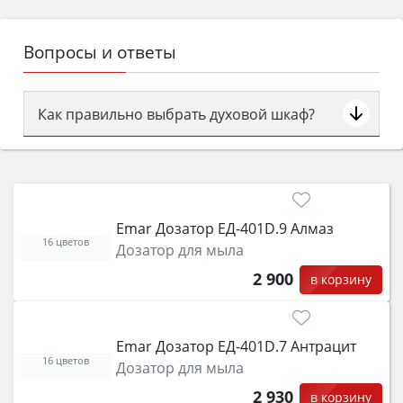
Вопросы и ответы
Как правильно выбрать духовой шкаф?
Сначала определитесь с типом (газовый или
электрический) и габаритами под вашу нишу,
затем смотрите на объём 50–70 л для семьи,
класс энергопотребления не ниже A и нужные
Emar Дозатор ЕД-401D.9 Алмаз
функции (конвекция, гриль, самоочистка,
16 цветов
Дозатор для мыла
защита от детей).
2 900
в корзину
Emar Дозатор ЕД-401D.7 Антрацит
16 цветов
Дозатор для мыла
2 930
в корзину