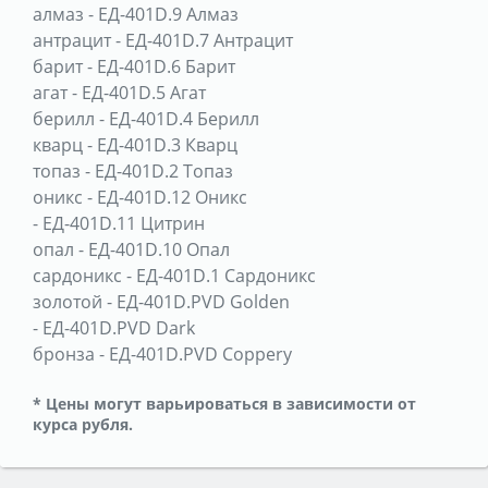
алмаз
-
ЕД-401D.9 Алмаз
антрацит
-
ЕД-401D.7 Антрацит
барит
-
ЕД-401D.6 Барит
агат
-
ЕД-401D.5 Агат
берилл
-
ЕД-401D.4 Берилл
кварц
-
ЕД-401D.3 Кварц
топаз
-
ЕД-401D.2 Топаз
оникс
-
ЕД-401D.12 Оникс
-
ЕД-401D.11 Цитрин
опал
-
ЕД-401D.10 Опал
сардоникс
-
ЕД-401D.1 Сардоникс
золотой
-
ЕД-401D.PVD Golden
-
ЕД-401D.PVD Dark
бронза
-
ЕД-401D.PVD Coppery
* Цены могут варьироваться в зависимости от
курса рубля.