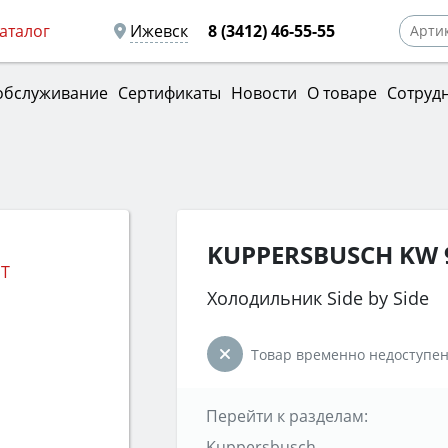
аталог
Ижевск
8 (3412) 46-55-55
обслуживание
Сертификаты
Новости
О товаре
Сотруд
KUPPERSBUSCH KW 9
Холодильник Side by Side
Товар временно недоступен
Перейти к разделам:
Kuppersbusch