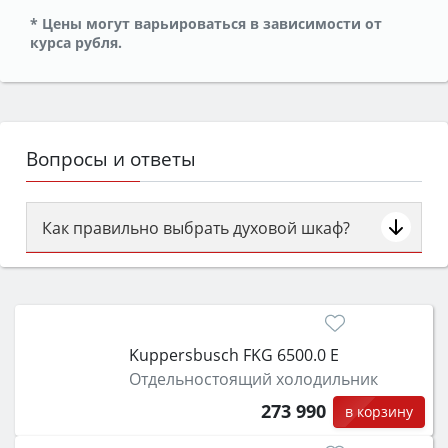
* Цены могут варьироваться в зависимости от
курса рубля.
Вопросы и ответы
Как правильно выбрать духовой шкаф?
Сначала определитесь с типом (газовый или
электрический) и габаритами под вашу нишу,
затем смотрите на объём 50–70 л для семьи,
класс энергопотребления не ниже A и нужные
Kuppersbusch FKG 6500.0 E
функции (конвекция, гриль, самоочистка,
Отдельностоящий холодильник
защита от детей).
273 990
в корзину