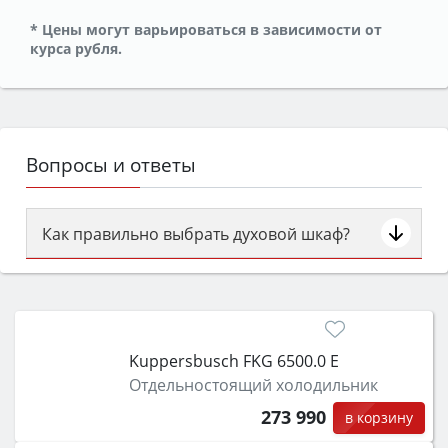
* Цены могут варьироваться в зависимости от
курса рубля.
Вопросы и ответы
Как правильно выбрать духовой шкаф?
Сначала определитесь с типом (газовый или
электрический) и габаритами под вашу нишу,
затем смотрите на объём 50–70 л для семьи,
класс энергопотребления не ниже A и нужные
Kuppersbusch FKG 6500.0 E
функции (конвекция, гриль, самоочистка,
Отдельностоящий холодильник
защита от детей).
273 990
в корзину