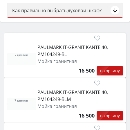
Как правильно выбрать духовой шкаф?
Сначала определитесь с типом (газовый или
электрический) и габаритами под вашу нишу,
затем смотрите на объём 50–70 л для семьи,
класс энергопотребления не ниже A и нужные
PAULMARK IT-GRANIT KANTE 40,
функции (конвекция, гриль, самоочистка,
PM104249-BL
защита от детей).
7 цветов
Мойка гранитная
16 500
в корзину
PAULMARK IT-GRANIT KANTE 40,
PM104249-BLM
7 цветов
Мойка гранитная
16 500
в корзину