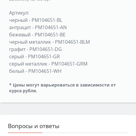
Артикул:
черный
-
PM104651-BL
антрацит
-
PM104651-AN
бежевый
-
PM104651-BE
черный металлик
-
PM104651-BLM
графит
-
PM104651-DG
серый
-
PM104651-GR
серый металлик
-
PM104651-GRM
белый
-
PM104651-WH
* Цены могут варьироваться в зависимости от
курса рубля.
Вопросы и ответы