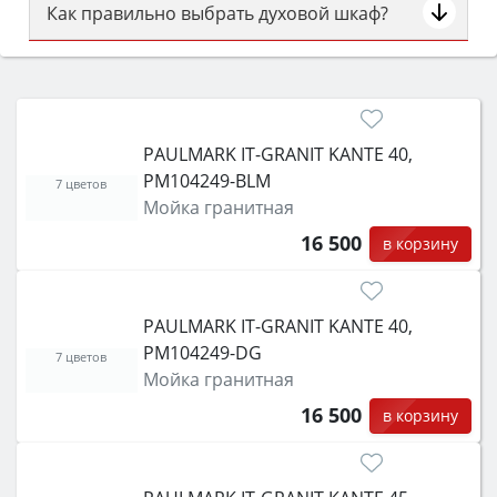
Как правильно выбрать духовой шкаф?
Сначала определитесь с типом (газовый или
электрический) и габаритами под вашу нишу,
затем смотрите на объём 50–70 л для семьи,
класс энергопотребления не ниже A и нужные
PAULMARK IT-GRANIT KANTE 40,
функции (конвекция, гриль, самоочистка,
PM104249-BLM
защита от детей).
7 цветов
Мойка гранитная
16 500
в корзину
PAULMARK IT-GRANIT KANTE 40,
PM104249-DG
7 цветов
Мойка гранитная
16 500
в корзину