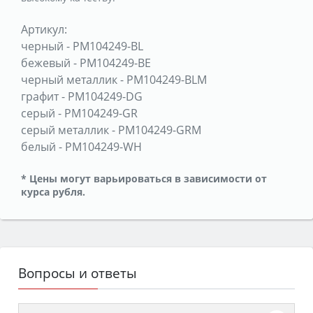
Артикул:
черный
-
PM104249-BL
бежевый
-
PM104249-BE
черный металлик
-
PM104249-BLM
графит
-
PM104249-DG
серый
-
PM104249-GR
серый металлик
-
PM104249-GRM
белый
-
PM104249-WH
* Цены могут варьироваться в зависимости от
курса рубля.
Вопросы и ответы