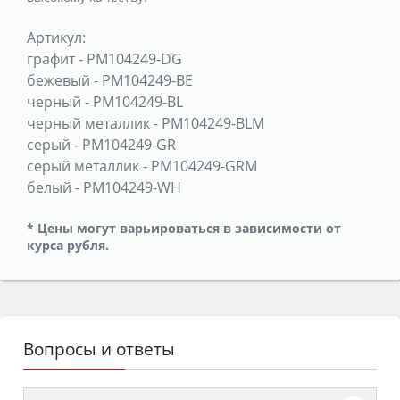
Артикул:
графит
-
PM104249-DG
бежевый
-
PM104249-BE
черный
-
PM104249-BL
черный металлик
-
PM104249-BLM
серый
-
PM104249-GR
серый металлик
-
PM104249-GRM
белый
-
PM104249-WH
* Цены могут варьироваться в зависимости от
курса рубля.
Вопросы и ответы