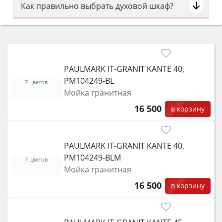
Как правильно выбрать духовой шкаф?
Сначала определитесь с типом (газовый или
электрический) и габаритами под вашу нишу,
затем смотрите на объём 50–70 л для семьи,
класс энергопотребления не ниже A и нужные
PAULMARK IT-GRANIT KANTE 40,
функции (конвекция, гриль, самоочистка,
PM104249-BL
защита от детей).
7 цветов
Мойка гранитная
16 500
в корзину
PAULMARK IT-GRANIT KANTE 40,
PM104249-BLM
7 цветов
Мойка гранитная
16 500
в корзину