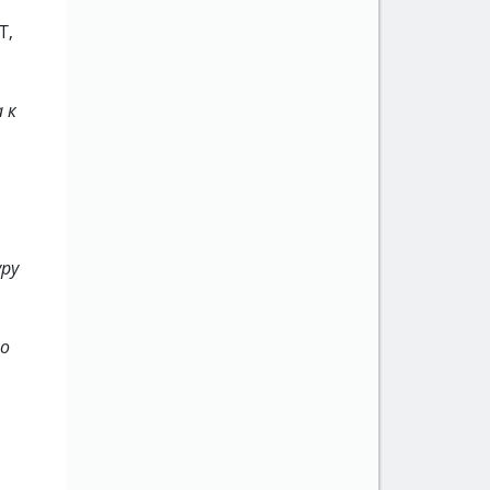
T,
 к
ру
но