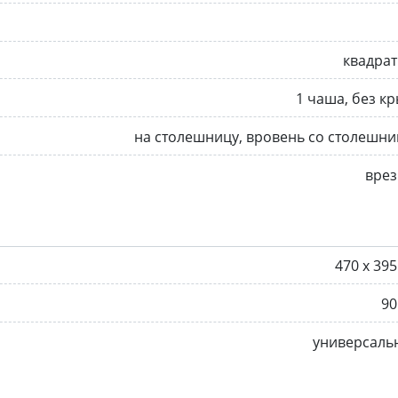
квадра
1 чаша, без к
на столешницу, вровень со столешн
врез
470 х 39
90
универсаль