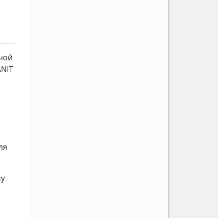
ной
ANIT
ля
му