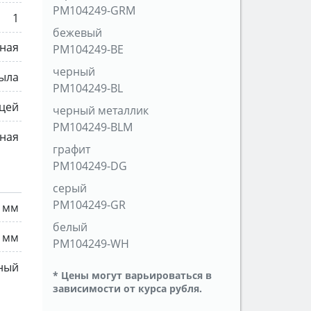
PM104249-GRM
1
бежевый
тная
PM104249-BE
черный
рыла
PM104249-BL
ицей
черный металлик
PM104249-BLM
ная
графит
PM104249-DG
серый
PM104249-GR
5 мм
белый
 мм
PM104249-WH
ный
* Цены могут варьироваться в
зависимости от курса рубля.