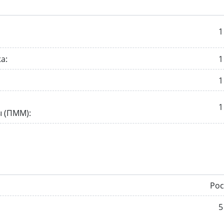
1
а:
1
1
1
 (ПММ):
Рос
5