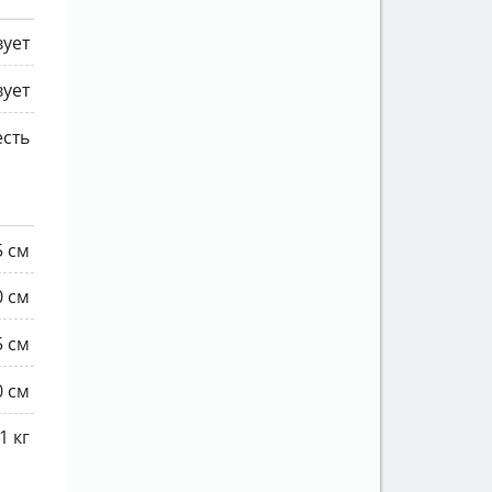
вует
вует
есть
5 см
0 см
5 см
0 см
1 кг