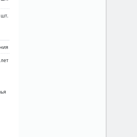
 шт.
ния
 лет
вья