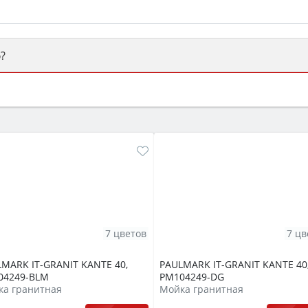
?
ый или электрический) и габаритами под вашу нишу, зат
же A и нужные функции (конвекция, гриль, самоочистка, 
7 цветов
7 цв
MARK IT-GRANIT KANTE 40,
PAULMARK IT-GRANIT KANTE 40
04249-BLM
PM104249-DG
ка гранитная
Мойка гранитная