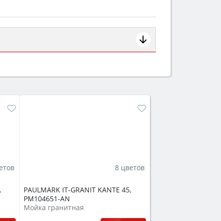
ем смотрите на объём 50–70 л для
защита от детей).
етов
8 цветов
,
PAULMARK IT-GRANIT KANTE 45,
PM104651-AN
Мойка гранитная