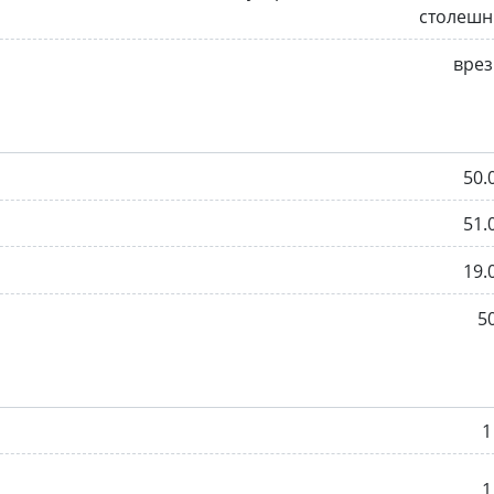
столешн
врез
50.
51.
19.
5
1
1