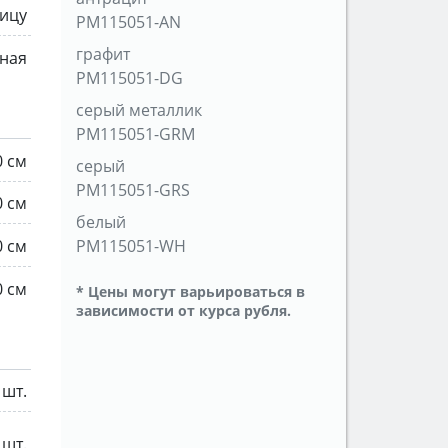
ицу
PM115051-AN
графит
ная
PM115051-DG
серый металлик
PM115051-GRM
0 см
серый
PM115051-GRS
0 см
белый
0 см
PM115051-WH
0 см
* Цены могут варьироваться в
зависимости от курса рубля.
 шт.
 шт.