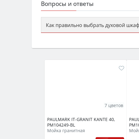
Вопросы и ответы
Как правильно выбрать духовой шкаф
Сначала определитесь с типом (газов
семьи, класс энергопотребления не ни
7 цветов
PAULMARK IT-GRANIT KANTE 40,
PAUL
PM104249-BL
PM1
Мойка гранитная
Мой