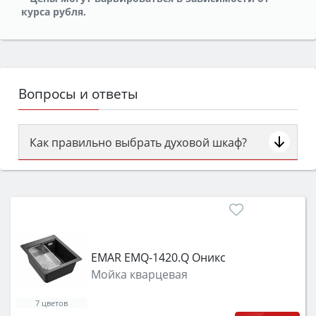
курса рубля.
Вопросы и ответы
Как правильно выбрать духовой шкаф?
Сначала определитесь с типом (газовый или
электрический) и габаритами под вашу нишу,
затем смотрите на объём 50–70 л для семьи,
класс энергопотребления не ниже A и нужные
функции (конвекция, гриль, самоочистка,
защита от детей).
EMAR EMQ-1420.Q Оникс
Мойка кварцевая
7 цветов