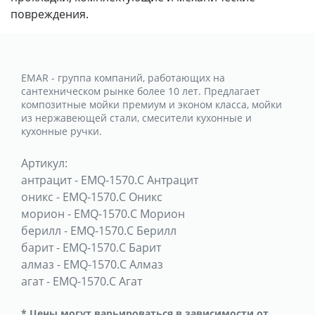
повреждения.
EMAR - группа компаний, работающих на
сантехническом рынке более 10 лет. Предлагает
композитные мойки премиум и эконом класса, мойки
из нержавеющей стали, смесители кухонные и
кухонные ручки.
Артикул:
антрацит
-
EMQ-1570.C Антрацит
оникс
-
EMQ-1570.C Оникс
морион
-
EMQ-1570.C Морион
берилл
-
EMQ-1570.C Берилл
барит
-
EMQ-1570.C Барит
алмаз
-
EMQ-1570.C Алмаз
агат
-
EMQ-1570.C Агат
* Цены могут варьироваться в зависимости от