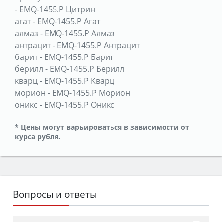
-
EMQ-1455.P Цитрин
агат
-
EMQ-1455.P Агат
алмаз
-
EMQ-1455.P Алмаз
антрацит
-
EMQ-1455.P Антрацит
барит
-
EMQ-1455.P Барит
берилл
-
EMQ-1455.P Берилл
кварц
-
EMQ-1455.P Кварц
морион
-
EMQ-1455.P Морион
оникс
-
EMQ-1455.P Оникс
* Цены могут варьироваться в зависимости от
курса рубля.
Вопросы и ответы