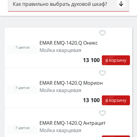
Как правильно выбрать духовой шкаф?
Сначала определитесь с типом (газовый или
электрический) и габаритами под вашу нишу,
затем смотрите на объём 50–70 л для семьи,
класс энергопотребления не ниже A и нужные
EMAR EMQ-1420.Q Оникс
функции (конвекция, гриль, самоочистка,
7 цветов
Мойка кварцевая
защита от детей).
13 100
в корзину
EMAR EMQ-1420.Q Морион
7 цветов
Мойка кварцевая
13 100
в корзину
EMAR EMQ-1420.Q Антрацит
7 цветов
Мойка кварцевая