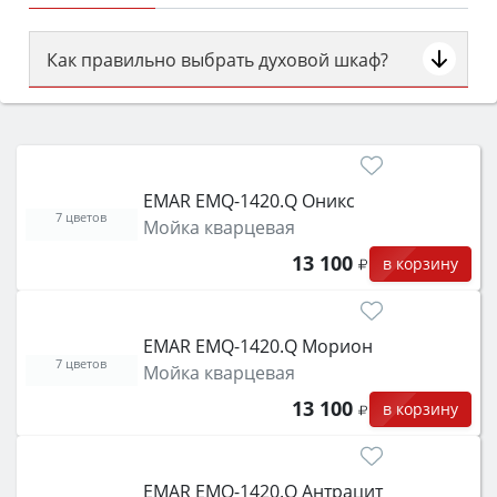
Как правильно выбрать духовой шкаф?
Сначала определитесь с типом (газовый или
электрический) и габаритами под вашу нишу,
затем смотрите на объём 50–70 л для семьи,
класс энергопотребления не ниже A и нужные
EMAR EMQ-1420.Q Оникс
функции (конвекция, гриль, самоочистка,
7 цветов
Мойка кварцевая
защита от детей).
13 100
в корзину
EMAR EMQ-1420.Q Морион
7 цветов
Мойка кварцевая
13 100
в корзину
EMAR EMQ-1420.Q Антрацит