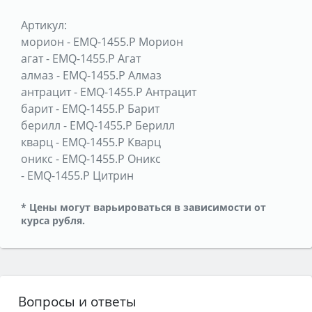
Артикул:
морион
-
EMQ-1455.P Морион
агат
-
EMQ-1455.P Агат
алмаз
-
EMQ-1455.P Алмаз
антрацит
-
EMQ-1455.P Антрацит
барит
-
EMQ-1455.P Барит
берилл
-
EMQ-1455.P Берилл
кварц
-
EMQ-1455.P Кварц
оникс
-
EMQ-1455.P Оникс
-
EMQ-1455.P Цитрин
* Цены могут варьироваться в зависимости от
курса рубля.
Вопросы и ответы