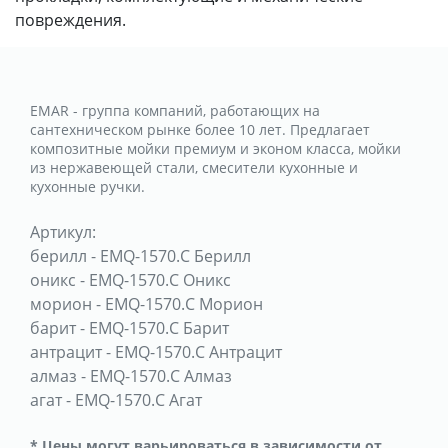
повреждения.
EMAR - группа компаний, работающих на
сантехническом рынке более 10 лет. Предлагает
композитные мойки премиум и эконом класса, мойки
из нержавеющей стали, смесители кухонные и
кухонные ручки.
Артикул:
берилл
-
EMQ-1570.C Берилл
оникс
-
EMQ-1570.C Оникс
морион
-
EMQ-1570.C Морион
барит
-
EMQ-1570.C Барит
антрацит
-
EMQ-1570.C Антрацит
алмаз
-
EMQ-1570.C Алмаз
агат
-
EMQ-1570.C Агат
* Цены могут варьироваться в зависимости от