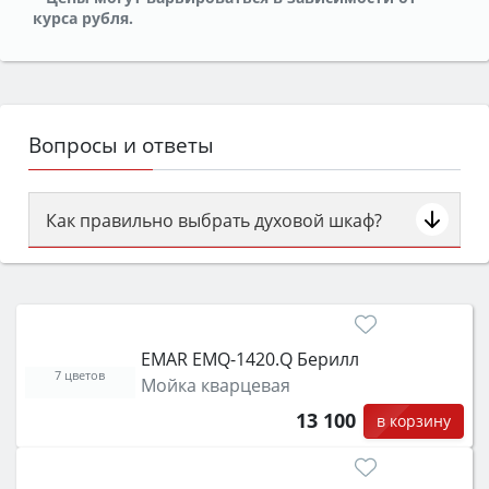
курса рубля.
Вопросы и ответы
Как правильно выбрать духовой шкаф?
Сначала определитесь с типом (газовый или
электрический) и габаритами под вашу нишу,
затем смотрите на объём 50–70 л для семьи,
класс энергопотребления не ниже A и нужные
EMAR EMQ-1420.Q Берилл
функции (конвекция, гриль, самоочистка,
7 цветов
Мойка кварцевая
защита от детей).
13 100
в корзину