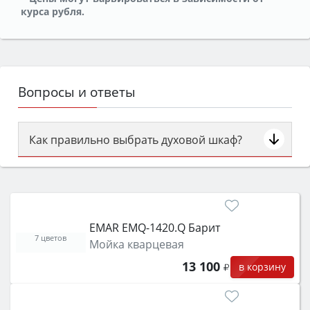
курса рубля.
Вопросы и ответы
Как правильно выбрать духовой шкаф?
Сначала определитесь с типом (газовый или
электрический) и габаритами под вашу нишу,
затем смотрите на объём 50–70 л для семьи,
класс энергопотребления не ниже A и нужные
EMAR EMQ-1420.Q Барит
функции (конвекция, гриль, самоочистка,
7 цветов
Мойка кварцевая
защита от детей).
13 100
в корзину