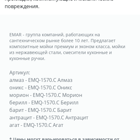
повреждения.
EMAR - группа компаний, работающих на
сантехническом рынке более 10 лет. Предлагает
композитные мойки премиум и эконом класса, мойки
из нержавеющей стали, смесители кухонные и
кухонные ручки.
Артикул:
алмаз
-
EMQ-1570.C Алмаз
оникс
-
EMQ-1570.C Оникс
морион
-
EMQ-1570.C Морион
берилл
-
EMQ-1570.C Берилл
барит
-
EMQ-1570.C Барит
антрацит
-
EMQ-1570.C Антрацит
агат
-
EMQ-1570.C Агат
* Цены могут варьироваться в зависимости от