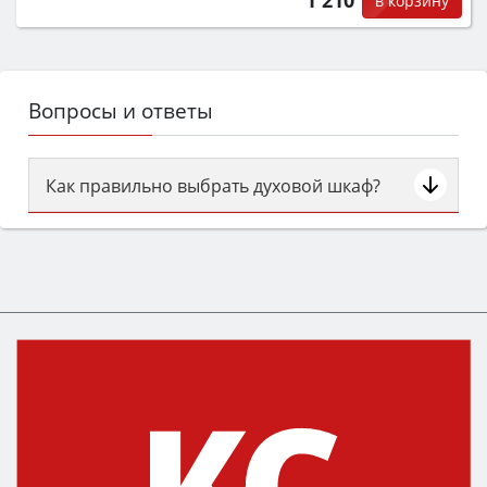
в корзину
Вопросы и ответы
Как правильно выбрать духовой шкаф?
Сначала определитесь с типом (газовый или
электрический) и габаритами под вашу нишу,
затем смотрите на объём 50–70 л для семьи,
класс энергопотребления не ниже A и нужные
функции (конвекция, гриль, самоочистка,
защита от детей).