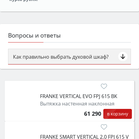
Вопросы и ответы
Как правильно выбрать духовой шкаф?
Сначала определитесь с типом (газовый или
электрический) и габаритами под вашу нишу,
затем смотрите на объём 50–70 л для семьи,
класс энергопотребления не ниже A и нужные
FRANKE VERTICAL EVO FPJ 615 BK
функции (конвекция, гриль, самоочистка,
Вытяжка настенная наклонная
защита от детей).
61 290
в корзину
FRANKE SMART VERTICAL 2.0 FPJ 615 V