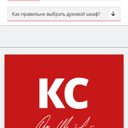
Как правильно выбрать духовой шкаф?
Сначала определитесь с типом (газовый или
электрический) и габаритами под вашу нишу,
затем смотрите на объём 50–70 л для семьи,
класс энергопотребления не ниже A и нужные
функции (конвекция, гриль, самоочистка,
защита от детей).