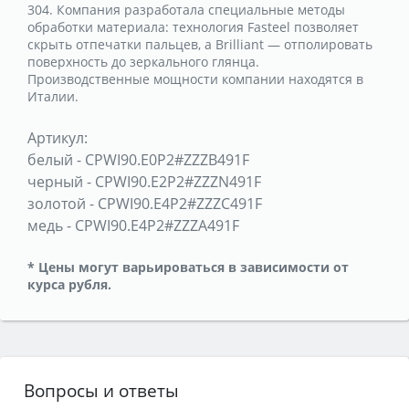
304. Компания разработала специальные методы
обработки материала: технология Fasteel позволяет
скрыть отпечатки пальцев, а Brilliant — отполировать
поверхность до зеркального глянца.
Производственные мощности компании находятся в
Италии.
Артикул:
белый
-
CPWI90.E0P2#ZZZB491F
черный
-
CPWI90.E2P2#ZZZN491F
золотой
-
CPWI90.E4P2#ZZZC491F
медь
-
CPWI90.E4P2#ZZZA491F
* Цены могут варьироваться в зависимости от
курса рубля.
Вопросы и ответы