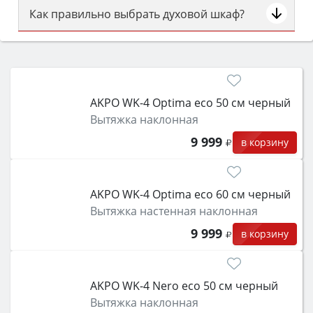
Как правильно выбрать духовой шкаф?
Сначала определитесь с типом (газовый или
электрический) и габаритами под вашу нишу,
затем смотрите на объём 50–70 л для семьи,
класс энергопотребления не ниже A и нужные
AKPO WK-4 Optima eco 50 см черный
функции (конвекция, гриль, самоочистка,
Вытяжка наклонная
защита от детей).
9 999
в корзину
AKPO WK-4 Optima eco 60 см черный
Вытяжка настенная наклонная
9 999
в корзину
AKPO WK-4 Nero eco 50 см черный
Вытяжка наклонная