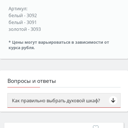
Артикул:
белый
-
3092
белый
-
3091
золотой
-
3093
* Цены могут варьироваться в зависимости от
курса рубля.
Вопросы и ответы
Как правильно выбрать духовой шкаф?
Сначала определитесь с типом (газовый или
электрический) и габаритами под вашу нишу,
затем смотрите на объём 50–70 л для семьи,