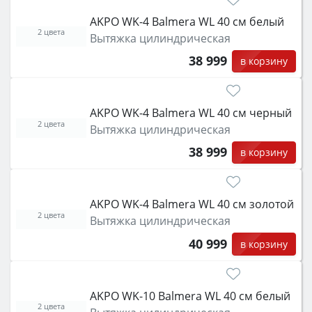
класс энергопотребления не ниже A и нужные
AKPO WK-4 Balmera WL 40 см белый
функции (конвекция, гриль, самоочистка,
2 цвета
Вытяжка цилиндрическая
защита от детей).
38 999
в корзину
AKPO WK-4 Balmera WL 40 см черный
2 цвета
Вытяжка цилиндрическая
38 999
в корзину
AKPO WK-4 Balmera WL 40 см золотой
2 цвета
Вытяжка цилиндрическая
40 999
в корзину
AKPO WK-10 Balmera WL 40 см белый
2 цвета