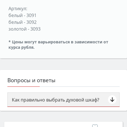
Артикул:
белый
-
3091
белый
-
3092
золотой
-
3093
* Цены могут варьироваться в зависимости от
курса рубля.
Вопросы и ответы
Как правильно выбрать духовой шкаф?
Сначала определитесь с типом (газовый или
электрический) и габаритами под вашу нишу,
затем смотрите на объём 50–70 л для семьи,