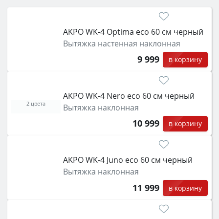
электрический) и габаритами под вашу нишу,
затем смотрите на объём 50–70 л для семьи,
класс энергопотребления не ниже A и нужные
AKPO WK-4 Optima eco 60 см черный
функции (конвекция, гриль, самоочистка,
Вытяжка настенная наклонная
защита от детей).
9 999
в корзину
AKPO WK-4 Nero eco 60 см черный
2 цвета
Вытяжка наклонная
10 999
в корзину
AKPO WK-4 Juno eco 60 см черный
Вытяжка наклонная
11 999
в корзину