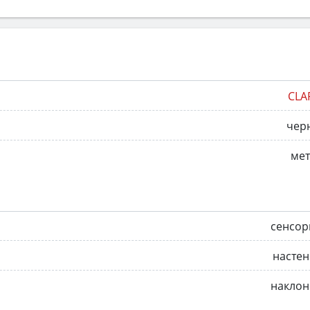
CLA
чер
мет
сенсор
насте
наклон