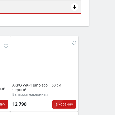
ем смотрите на объём 50–70 л для
защита от детей).
AKPO WK-4 Juno eco II 60 см
ный
черный
Вытяжка наклонная
12 790
ину
в корзину