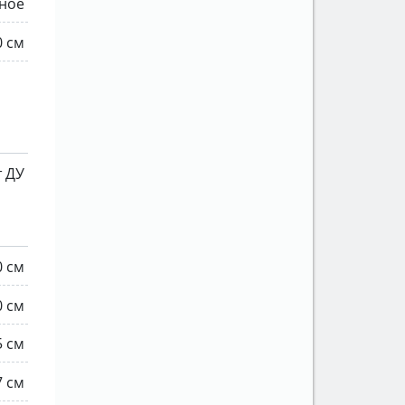
ное
0 см
т ДУ
0 см
0 см
5 см
7 см