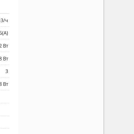
м3/ч
Б(А)
2 Вт
8 Вт
3
8 Вт