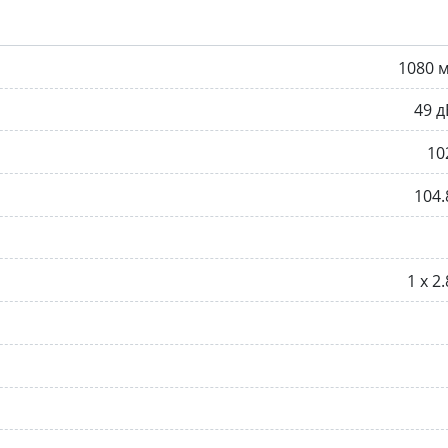
1080 
49 д
10
104.
1 x 2.