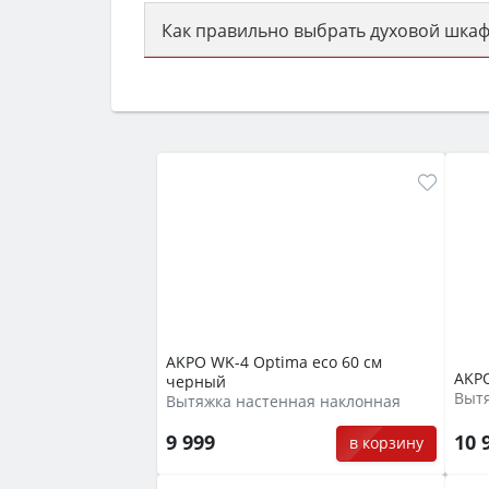
Как правильно выбрать духовой шкаф
Сначала определитесь с типом (газов
семьи, класс энергопотребления не ни
AKPO WK-4 Optima eco 60 см
AKPO
черный
Выт
Вытяжка настенная наклонная
9 999
10 
в корзину