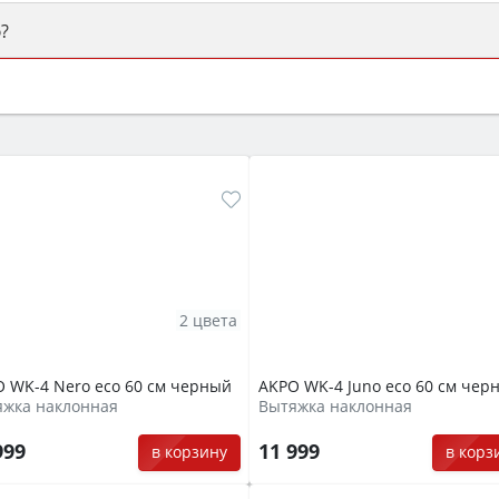
?
ый или электрический) и габаритами под вашу нишу, зат
же A и нужные функции (конвекция, гриль, самоочистка, 
2 цвета
 WK-4 Nero eco 60 см черный
AKPO WK-4 Juno eco 60 см чер
яжка наклонная
Вытяжка наклонная
999
11 999
в корзину
в корз