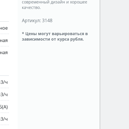
современный дизайн и хорошее
качество.
Артикул:
3148
ное
* Цены могут варьироваться в
зависимости от курса рубля.
нная
ная
м3/ч
м3/ч
Б(A)
м3/ч