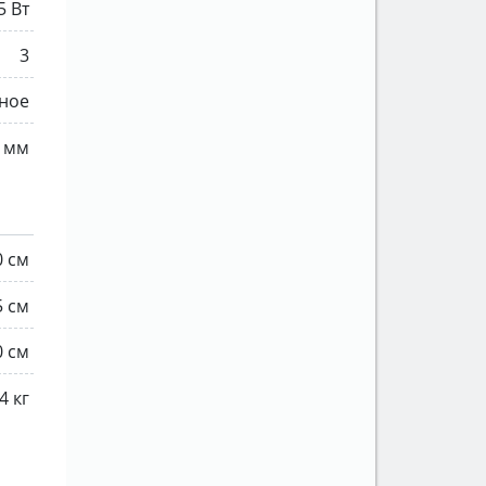
5 Вт
3
ное
 мм
0 см
5 см
0 см
4 кг