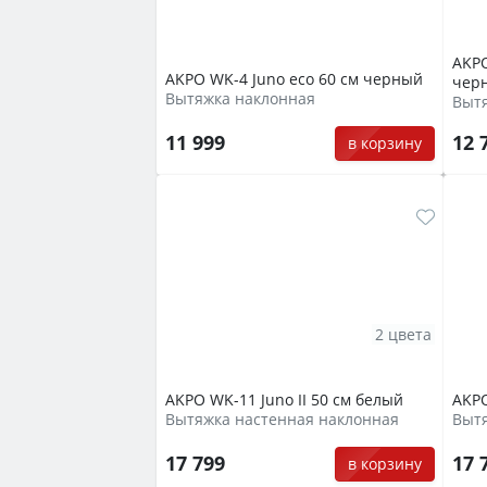
AKPO
AKPO WK-4 Juno eco 60 см черный
чер
Вытяжка наклонная
Выт
11 999
12 
в корзину
2 цвета
AKPO WK-11 Juno II 50 см белый
AKPO
Вытяжка настенная наклонная
Выт
17 799
17 
в корзину