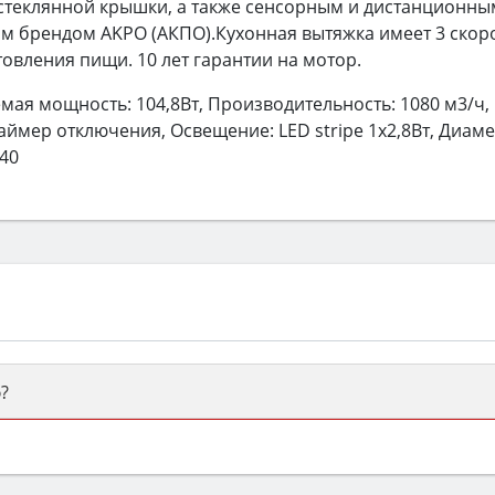
стеклянной крышки, а также сенсорным и дистанционны
м брендом AKPO (АКПО).Кухонная вытяжка имеет 3 скор
овления пищи. 10 лет гарантии на мотор.
ая мощность: 104,8Вт, Производительность: 1080 м3/ч,
аймер отключения, Освещение: LED stripe 1х2,8Вт, Диам
340
?
ый или электрический) и габаритами под вашу нишу, зат
же A и нужные функции (конвекция, гриль, самоочистка, 