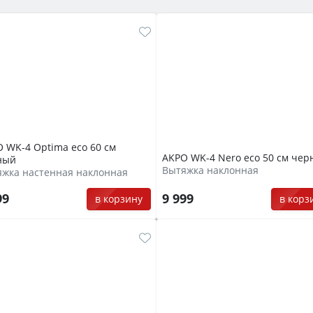
 WK-4 Optima eco 60 см
AKPO WK-4 Nero eco 50 см че
ный
Вытяжка наклонная
жка настенная наклонная
99
9 999
в корзину
в корз