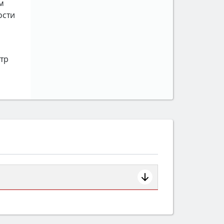
м
ости
етр
ем смотрите на объём 50–70 л для
защита от детей).