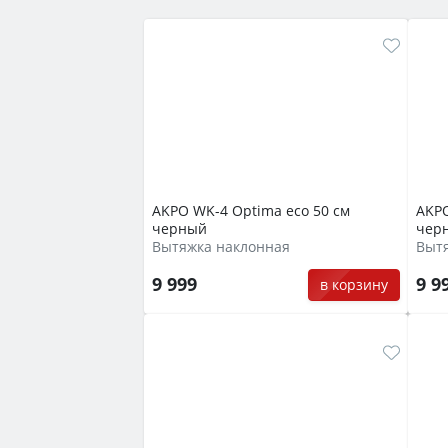
AKPO WK-4 Optima eco 50 см
AKPO
черный
чер
Вытяжка наклонная
Вытя
9 999
9 9
в корзину