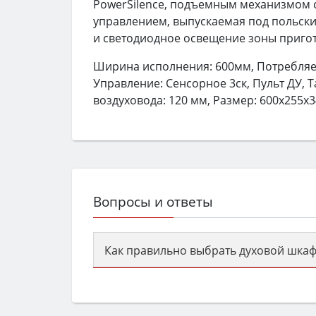
PowerSilence, подъемным механизмом 
управлением, выпускаемая под польски
и светодиодное освещение зоны пригот
Ширина исполнения: 600мм, Потребляем
Управление: Сенсорное 3ск, Пульт ДУ, Т
воздуховода: 120 мм, Размер: 600х255х
Вопросы и ответы
Как правильно выбрать духовой шкаф
Сначала определитесь с типом (газов
семьи, класс энергопотребления не ни