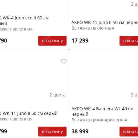
2 ц
 WK-4 Juno eco II 60 см
AKPO WK-11 Juno II 50 см черн
ный
Вытяжка наклонная
яжка наклонная
790
17 299
в корзину
в корз
2 цвета
2 ц
AKPO WK-4 Balmera WL 40 см
 WK-11 Juno II 50 см серый
черный
яжка наклонная
Вытяжка цилиндрическая
799
38 999
в корзину
в корз