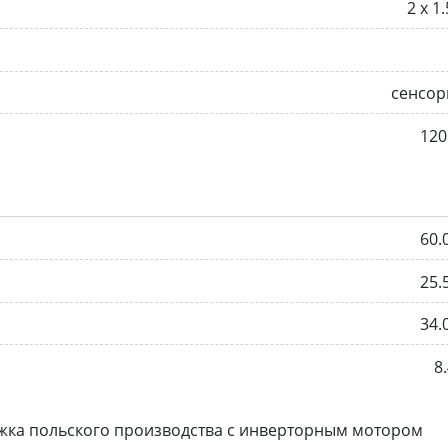
2 х 1.
сенсор
120
60.
25.
34.
8.
жка польского производства с инверторным мотором