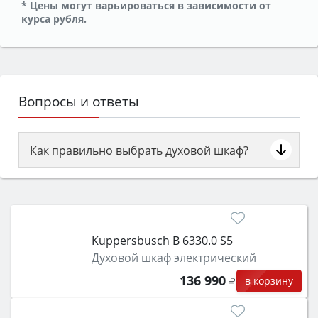
* Цены могут варьироваться в зависимости от
курса рубля.
Вопросы и ответы
Как правильно выбрать духовой шкаф?
Сначала определитесь с типом (газовый или
электрический) и габаритами под вашу нишу,
затем смотрите на объём 50–70 л для семьи,
класс энергопотребления не ниже A и нужные
Kuppersbusch B 6330.0 S5
функции (конвекция, гриль, самоочистка,
Духовой шкаф электрический
защита от детей).
136 990
в корзину