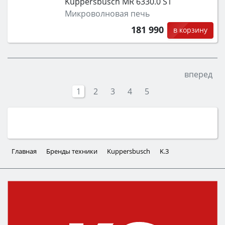
Kuppersbusch MR 6330.0 S1
Микроволновая печь
181 990
в корзину
вперед
1
2
3
4
5
Главная
Бренды техники
Kuppersbusch
K.3